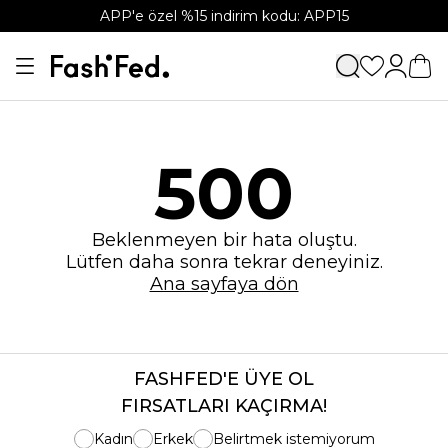
APP'e özel %15 indirim kodu: APP15
500
Beklenmeyen bir hata oluştu.
Lütfen daha sonra tekrar deneyiniz.
Ana sayfaya dön
FASHFED'E ÜYE OL
FIRSATLARI KAÇIRMA!
Kadın
Erkek
Belirtmek istemiyorum