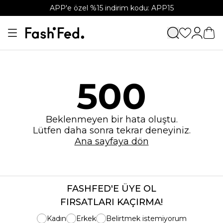
APP'e özel %15 indirim kodu: APP15
500
Beklenmeyen bir hata oluştu.
Lütfen daha sonra tekrar deneyiniz.
Ana sayfaya dön
FASHFED'E ÜYE OL
FIRSATLARI KAÇIRMA!
Kadın
Erkek
Belirtmek istemiyorum