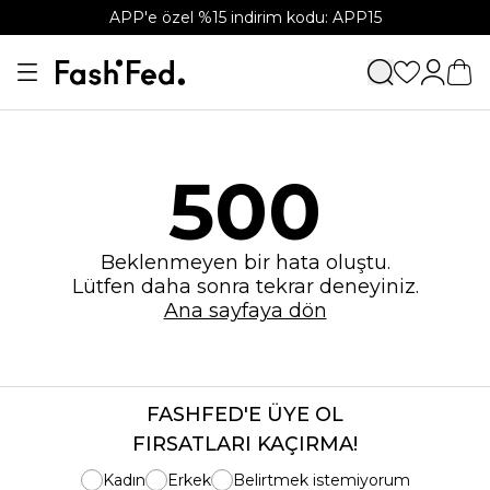
APP'e özel %15 indirim kodu: APP15
500
Beklenmeyen bir hata oluştu.
Lütfen daha sonra tekrar deneyiniz.
Ana sayfaya dön
FASHFED'E ÜYE OL
FIRSATLARI KAÇIRMA!
Kadın
Erkek
Belirtmek istemiyorum