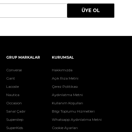
ÜYE OL
GRUP MARKALAR
KURUMSAL
Converse
Hakkımızda
Gant
Açık Rıza Metni
Lacoste
Çerez Politikası
Nautica
Aydınlatma Metni
Occasion
Kullanım Koşulları
Sanal Çadır
Bilgi Toplumu Hizmetleri
Superstep
Whatsapp Aydınlatma Metni
SuperKids
Cookie Ayarları