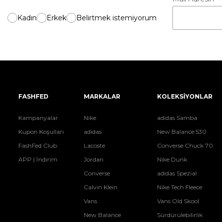
Kadın
Erkek
Belirtmek istemiyorum
FASHFED
MARKALAR
KOLEKSİYONLAR
Kampanyalar
Nike
adidas Samba
Kupon Koşulları
adidas
New Balance 530
FashFed Club
Lacoste
Converse Chuck 70
APP | İndirim
Jordan
Nike Dunk
Converse
adidas Spezial
Calvin Klein
Nike Tech Fleece
Vans
Vans Old Skool
New Balance
Sürdürülebilirlik