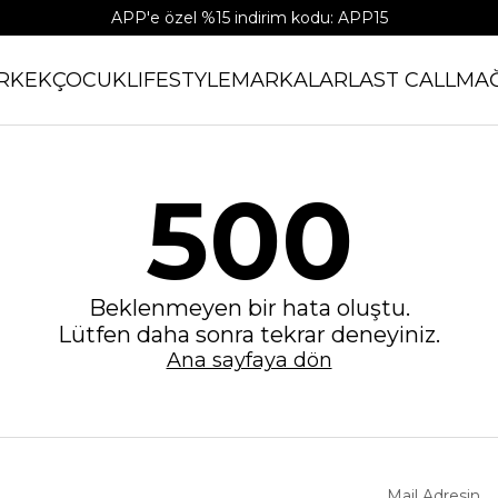
APP'e özel %15 indirim kodu: APP15
RKEK
ÇOCUK
LIFESTYLE
MARKALAR
LAST CALL
MA
500
Beklenmeyen bir hata oluştu.
Lütfen daha sonra tekrar deneyiniz.
Ana sayfaya dön
Mail Adresin