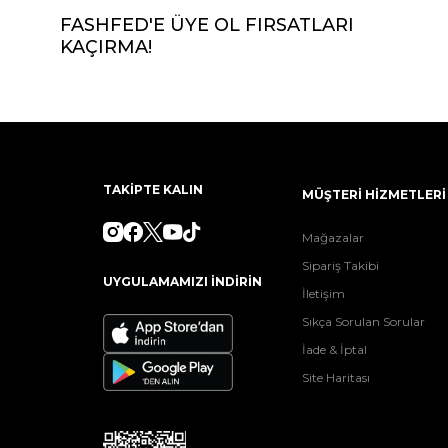
FASHFED'E ÜYE OL FIRSATLARI
KAÇIRMA!
TAKİPTE KALIN
MÜŞTERİ HİZMETLERİ
Mağazalar
Sipariş Takibi
UYGULAMAMIZI İNDİRİN
İletişim
Sıkça Sorulan Sorular
İade & İptal
Site Haritası