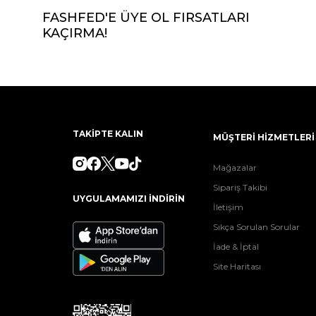
FASHFED'E ÜYE OL FIRSATLARI
KAÇIRMA!
TAKİPTE KALIN
MÜŞTERİ HİZMETLERİ
Mağazalar
Sipariş Takibi
UYGULAMAMIZI İNDİRİN
İletişim
Sıkça Sorulan Sorular
İade & İptal
Site Haritası