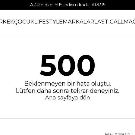
APP'e özel %15 indirim kodu: APP15
RKEK
ÇOCUK
LIFESTYLE
MARKALAR
LAST CALL
MA
500
Beklenmeyen bir hata oluştu.
Lütfen daha sonra tekrar deneyiniz.
Ana sayfaya dön
Mail Adresin