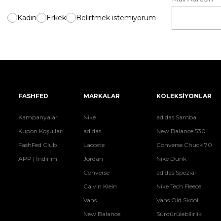
Kadın
Erkek
Belirtmek istemiyorum
FASHFED
MARKALAR
KOLEKSİYONLAR
Kampanyalar
Nike
adidas Samba
Kupon Koşulları
adidas
New Balance 530
FashFed Club
Lacoste
Converse Chuck 70
APP | İndirim
Jordan
Nike Dunk
Converse
adidas Spezial
Calvin Klein
Nike Tech Fleece
Vans
Vans Old Skool
New Balance
Sürdürülebilirlik