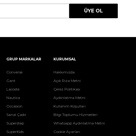
ÜYE OL
GRUP MARKALAR
KURUMSAL
Converse
Hakkımızda
Gant
Açık Rıza Metni
Lacoste
Çerez Politikası
Nautica
Aydınlatma Metni
Occasion
Kullanım Koşulları
Sanal Çadır
Bilgi Toplumu Hizmetleri
Superstep
Whatsapp Aydınlatma Metni
SuperKids
Cookie Ayarları