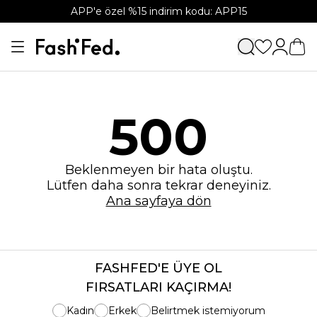
APP'e özel %15 indirim kodu: APP15
500
Beklenmeyen bir hata oluştu.
Lütfen daha sonra tekrar deneyiniz.
Ana sayfaya dön
FASHFED'E ÜYE OL
FIRSATLARI KAÇIRMA!
Kadın
Erkek
Belirtmek istemiyorum