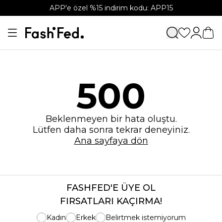
APP'e özel %15 indirim kodu: APP15
500
Beklenmeyen bir hata oluştu.
Lütfen daha sonra tekrar deneyiniz.
Ana sayfaya dön
FASHFED'E ÜYE OL
FIRSATLARI KAÇIRMA!
Kadın
Erkek
Belirtmek istemiyorum