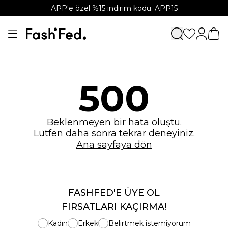
APP'e özel %15 indirim kodu: APP15
500
Beklenmeyen bir hata oluştu.
Lütfen daha sonra tekrar deneyiniz.
Ana sayfaya dön
FASHFED'E ÜYE OL
FIRSATLARI KAÇIRMA!
Kadın
Erkek
Belirtmek istemiyorum