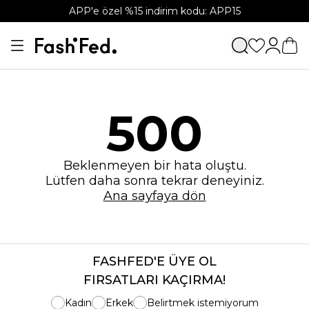
APP'e özel %15 indirim kodu: APP15
500
Beklenmeyen bir hata oluştu.
Lütfen daha sonra tekrar deneyiniz.
Ana sayfaya dön
FASHFED'E ÜYE OL
FIRSATLARI KAÇIRMA!
Kadın
Erkek
Belirtmek istemiyorum