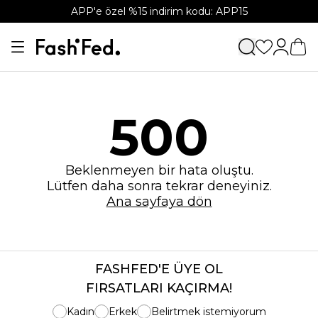
APP'e özel %15 indirim kodu: APP15
500
Beklenmeyen bir hata oluştu.
Lütfen daha sonra tekrar deneyiniz.
Ana sayfaya dön
FASHFED'E ÜYE OL
FIRSATLARI KAÇIRMA!
Kadın
Erkek
Belirtmek istemiyorum