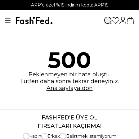
APP'e özel %15 indirim kodu: APP15
500
Beklenmeyen bir hata oluştu.
Lütfen daha sonra tekrar deneyiniz.
Ana sayfaya dön
FASHFED'E ÜYE OL
FIRSATLARI KAÇIRMA!
Kadın
Erkek
Belirtmek istemiyorum