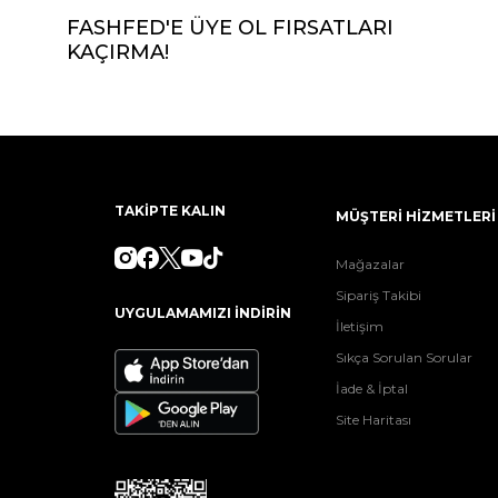
FASHFED'E ÜYE OL FIRSATLARI
KAÇIRMA!
TAKİPTE KALIN
MÜŞTERİ HİZMETLERİ
Mağazalar
Sipariş Takibi
UYGULAMAMIZI İNDİRİN
İletişim
Sıkça Sorulan Sorular
İade & İptal
Site Haritası