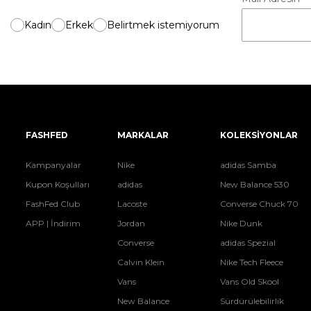
Kadın
Erkek
Belirtmek istemiyorum
FASHFED
MARKALAR
KOLEKSİYONLAR
Kampanyalar
Nike
adidas Samba
Kupon Koşulları
adidas
New Balance 530
FashFed Club
Lacoste
Converse Chuck 70
APP | İndirim
Jordan
Nike Dunk
Converse
adidas Spezial
Calvin Klein
Nike Tech Fleece
Vans
Vans Old Skool
New Balance
Sürdürülebilirlik