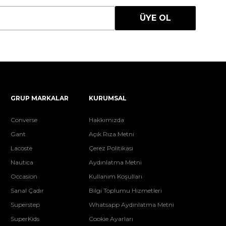
ÜYE OL
GRUP MARKALAR
KURUMSAL
Converse
Hakkımızda
Gant
Açık Rıza Metni
Lacoste
Çerez Politikası
Nautica
Aydınlatma Metni
Occasion
Kullanım Koşulları
Sanal Çadır
Bilgi Toplumu Hizmetleri
Superstep
Whatsapp Aydınlatma Metni
SuperKids
Cookie Ayarları