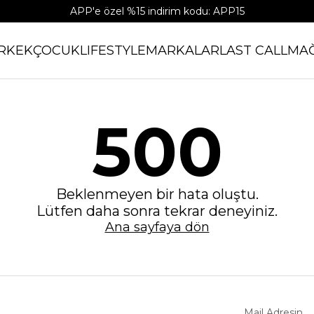
APP'e özel %15 indirim kodu: APP15
RKEK
ÇOCUK
LIFESTYLE
MARKALAR
LAST CALL
MA
500
Beklenmeyen bir hata oluştu.
Lütfen daha sonra tekrar deneyiniz.
Ana sayfaya dön
Mail Adresin