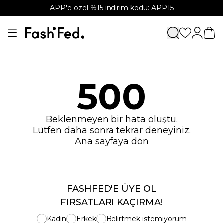
APP'e özel %15 indirim kodu: APP15
500
Beklenmeyen bir hata oluştu.
Lütfen daha sonra tekrar deneyiniz.
Ana sayfaya dön
FASHFED'E ÜYE OL
FIRSATLARI KAÇIRMA!
Kadın
Erkek
Belirtmek istemiyorum