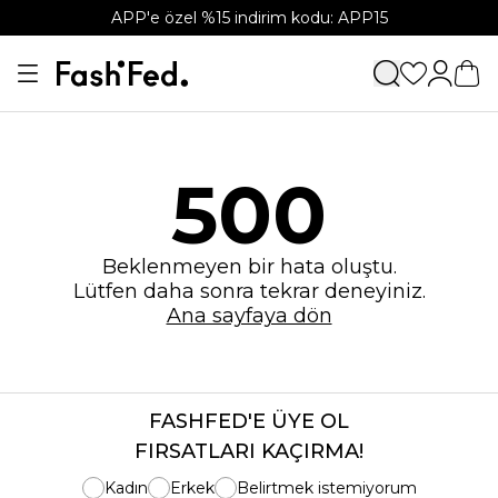
APP'e özel %15 indirim kodu: APP15
500
Beklenmeyen bir hata oluştu.
Lütfen daha sonra tekrar deneyiniz.
Ana sayfaya dön
FASHFED'E ÜYE OL
FIRSATLARI KAÇIRMA!
Kadın
Erkek
Belirtmek istemiyorum