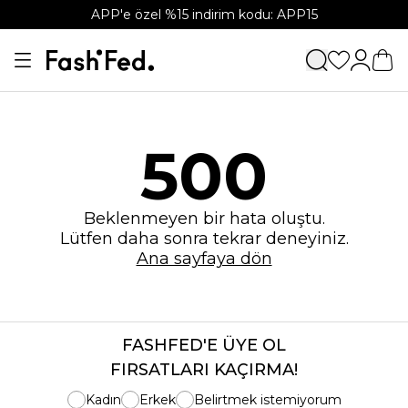
APP'e özel %15 indirim kodu: APP15
500
Beklenmeyen bir hata oluştu.
Lütfen daha sonra tekrar deneyiniz.
Ana sayfaya dön
FASHFED'E ÜYE OL
FIRSATLARI KAÇIRMA!
Kadın
Erkek
Belirtmek istemiyorum