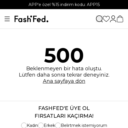
APP'e özel %15 indirim kodu: APP15
500
Beklenmeyen bir hata oluştu.
Lütfen daha sonra tekrar deneyiniz.
Ana sayfaya dön
FASHFED'E ÜYE OL
FIRSATLARI KAÇIRMA!
Kadın
Erkek
Belirtmek istemiyorum