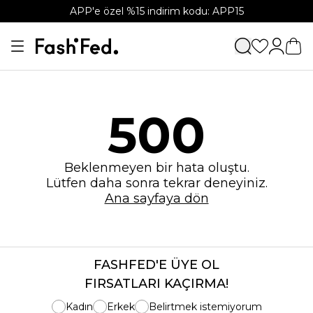
APP'e özel %15 indirim kodu: APP15
500
Beklenmeyen bir hata oluştu.
Lütfen daha sonra tekrar deneyiniz.
Ana sayfaya dön
FASHFED'E ÜYE OL
FIRSATLARI KAÇIRMA!
Kadın
Erkek
Belirtmek istemiyorum