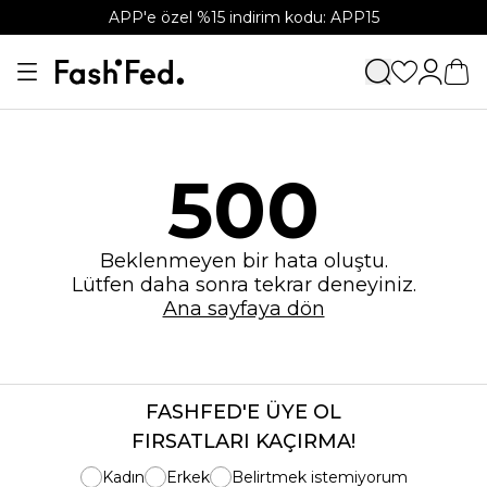
APP'e özel %15 indirim kodu: APP15
500
Beklenmeyen bir hata oluştu.
Lütfen daha sonra tekrar deneyiniz.
Ana sayfaya dön
FASHFED'E ÜYE OL
FIRSATLARI KAÇIRMA!
Kadın
Erkek
Belirtmek istemiyorum