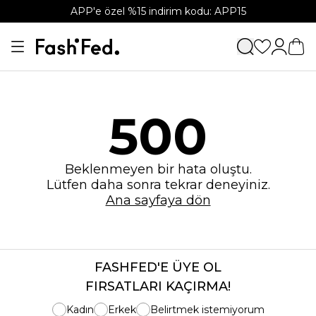
APP'e özel %15 indirim kodu: APP15
500
Beklenmeyen bir hata oluştu.
Lütfen daha sonra tekrar deneyiniz.
Ana sayfaya dön
FASHFED'E ÜYE OL
FIRSATLARI KAÇIRMA!
Kadın
Erkek
Belirtmek istemiyorum