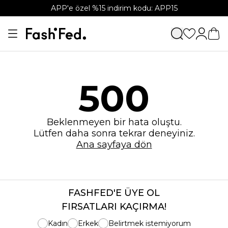
APP'e özel %15 indirim kodu: APP15
500
Beklenmeyen bir hata oluştu.
Lütfen daha sonra tekrar deneyiniz.
Ana sayfaya dön
FASHFED'E ÜYE OL
FIRSATLARI KAÇIRMA!
Kadın
Erkek
Belirtmek istemiyorum