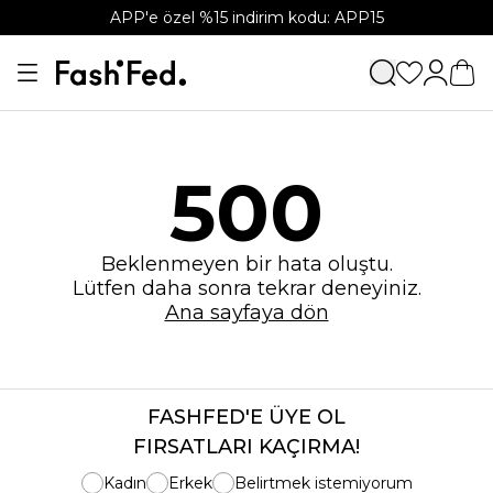
APP'e özel %15 indirim kodu: APP15
500
Beklenmeyen bir hata oluştu.
Lütfen daha sonra tekrar deneyiniz.
Ana sayfaya dön
FASHFED'E ÜYE OL
FIRSATLARI KAÇIRMA!
Kadın
Erkek
Belirtmek istemiyorum