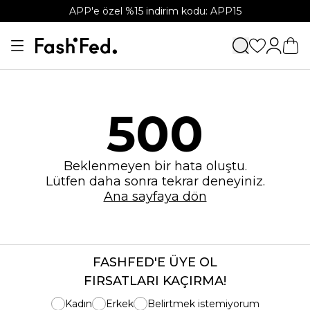
APP'e özel %15 indirim kodu: APP15
500
Beklenmeyen bir hata oluştu.
Lütfen daha sonra tekrar deneyiniz.
Ana sayfaya dön
FASHFED'E ÜYE OL
FIRSATLARI KAÇIRMA!
Kadın
Erkek
Belirtmek istemiyorum