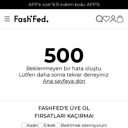
APP'e özel %15 indirim kodu: APP15
500
Beklenmeyen bir hata oluştu.
Lütfen daha sonra tekrar deneyiniz.
Ana sayfaya dön
FASHFED'E ÜYE OL
FIRSATLARI KAÇIRMA!
Kadın
Erkek
Belirtmek istemiyorum