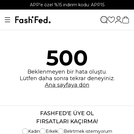
APP'e özel %15 indirim kodu: APP15
500
Beklenmeyen bir hata oluştu.
Lütfen daha sonra tekrar deneyiniz.
Ana sayfaya dön
FASHFED'E ÜYE OL
FIRSATLARI KAÇIRMA!
Kadın
Erkek
Belirtmek istemiyorum