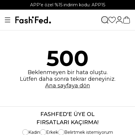
APP'e özel %15 indirim kodu: APP15
500
Beklenmeyen bir hata oluştu.
Lütfen daha sonra tekrar deneyiniz.
Ana sayfaya dön
FASHFED'E ÜYE OL
FIRSATLARI KAÇIRMA!
Kadın
Erkek
Belirtmek istemiyorum