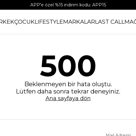
APP'e özel %15 indirim kodu: APP15
RKEK
ÇOCUK
LIFESTYLE
MARKALAR
LAST CALL
MA
500
Beklenmeyen bir hata oluştu.
Lütfen daha sonra tekrar deneyiniz.
Ana sayfaya dön
Mail Adresin