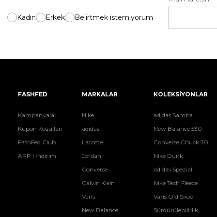
Kadın
Erkek
Belirtmek istemiyorum
FASHFED
MARKALAR
KOLEKSİYONLAR
Kampanyalar
Nike
adidas Samba
Kupon Koşulları
adidas
New Balance 530
FashFed Club
Lacoste
Converse Chuck 70
APP | İndirim
Jordan
Nike Dunk
Converse
adidas Spezial
Calvin Klein
Nike Tech Fleece
Vans
Vans Old Skool
New Balance
Sürdürülebilirlik