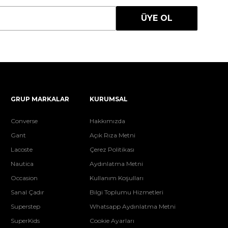
ÜYE OL
GRUP MARKALAR
KURUMSAL
Converse
Hakkımızda
Gant
Açık Rıza Metni
Lacoste
Çerez Politikası
Nautica
Aydınlatma Metni
Occasion
Kullanım Koşulları
Sanal Çadır
Bilgi Toplumu Hizmetleri
Superstep
Whatsapp Aydınlatma Metni
SuperKids
Cookie Ayarları