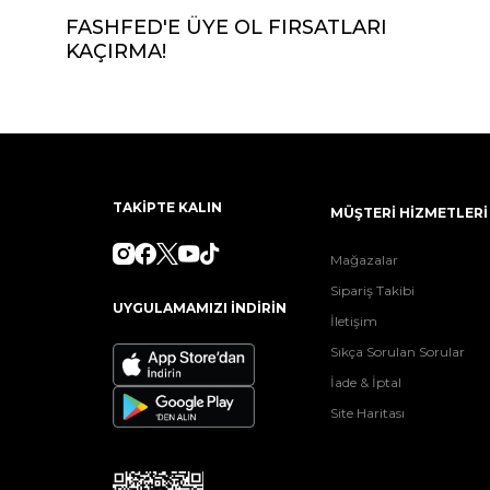
FASHFED'E ÜYE OL FIRSATLARI
KAÇIRMA!
TAKİPTE KALIN
MÜŞTERİ HİZMETLERİ
Mağazalar
Sipariş Takibi
UYGULAMAMIZI İNDİRİN
İletişim
Sıkça Sorulan Sorular
İade & İptal
Site Haritası