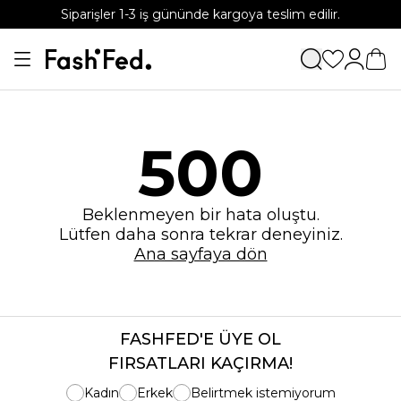
Siparişler 1-3 iş gününde kargoya teslim edilir.
500
Beklenmeyen bir hata oluştu.
Lütfen daha sonra tekrar deneyiniz.
Ana sayfaya dön
FASHFED'E ÜYE OL
FIRSATLARI KAÇIRMA!
Kadın
Erkek
Belirtmek istemiyorum