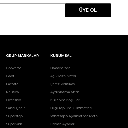
ÜYE OL
GRUP MARKALAR
KURUMSAL
Converse
Hakkımızda
Gant
Açık Rıza Metni
Lacoste
Çerez Politikası
Nautica
Aydınlatma Metni
Occasion
Kullanım Koşulları
Sanal Çadır
Bilgi Toplumu Hizmetleri
Superstep
Whatsapp Aydınlatma Metni
SuperKids
Cookie Ayarları