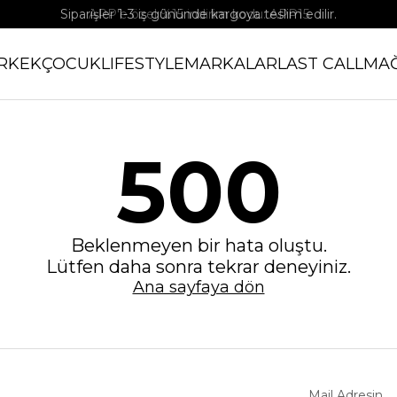
Siparişler 1-3 iş gününde kargoya teslim edilir.
APP'e özel %15 indirim kodu: APP15
RKEK
ÇOCUK
LIFESTYLE
MARKALAR
LAST CALL
MA
500
Beklenmeyen bir hata oluştu.
Lütfen daha sonra tekrar deneyiniz.
Ana sayfaya dön
Mail Adresin