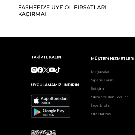
FASHFED'E ÜYE OL FIRSATLARI
KAÇIRMA!
TAKİPTE KALIN
MÜŞTERİ HİZMETLERİ
Mağazalar
Sipariş Takibi
UYGULAMAMIZI İNDİRİN
İletişim
Sıkça Sorulan Sorular
İade & İptal
Site Haritası