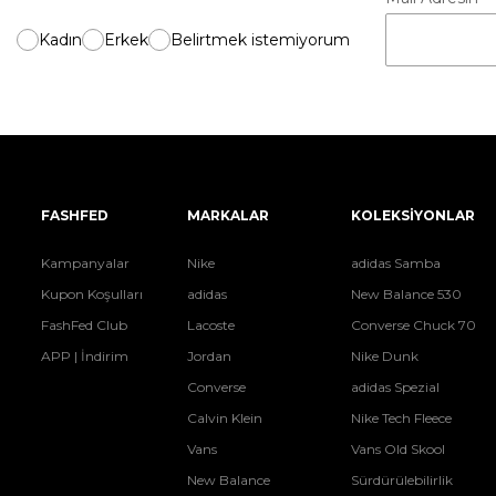
Kadın
Erkek
Belirtmek istemiyorum
FASHFED
MARKALAR
KOLEKSİYONLAR
Kampanyalar
Nike
adidas Samba
Kupon Koşulları
adidas
New Balance 530
FashFed Club
Lacoste
Converse Chuck 70
APP | İndirim
Jordan
Nike Dunk
Converse
adidas Spezial
Calvin Klein
Nike Tech Fleece
Vans
Vans Old Skool
New Balance
Sürdürülebilirlik