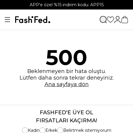
APP'e özel %15 indirim kodu: APP15
500
Beklenmeyen bir hata oluştu.
Lütfen daha sonra tekrar deneyiniz.
Ana sayfaya dön
FASHFED'E ÜYE OL
FIRSATLARI KAÇIRMA!
Kadın
Erkek
Belirtmek istemiyorum