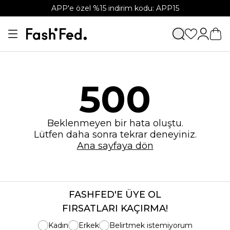
APP'e özel %15 indirim kodu: APP15
500
Beklenmeyen bir hata oluştu.
Lütfen daha sonra tekrar deneyiniz.
Ana sayfaya dön
FASHFED'E ÜYE OL
FIRSATLARI KAÇIRMA!
Kadın
Erkek
Belirtmek istemiyorum