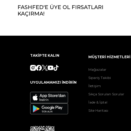
FASHFED'E ÜYE OL FIRSATLARI
KAÇIRMA!
TAKİPTE KALIN
MÜŞTERİ HİZMETLERİ
Mağazalar
Sipariş Takibi
UYGULAMAMIZI İNDİRİN
İletişim
Sıkça Sorulan Sorular
İade & İptal
Site Haritası