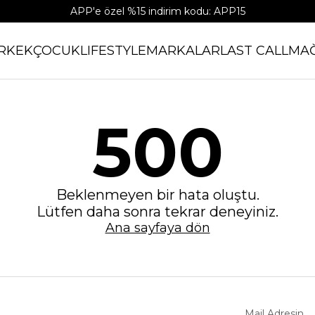
APP'e özel %15 indirim kodu: APP15
RKEK
ÇOCUK
LIFESTYLE
MARKALAR
LAST CALL
MA
500
Beklenmeyen bir hata oluştu.
Lütfen daha sonra tekrar deneyiniz.
Ana sayfaya dön
Mail Adresin