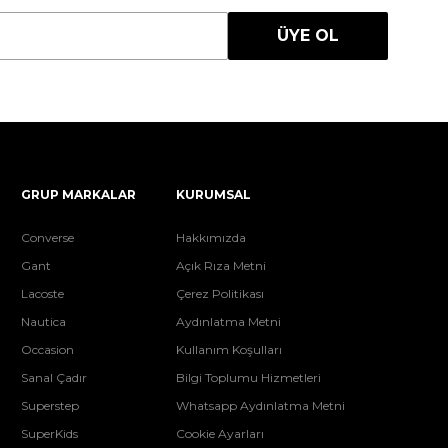
ÜYE OL
GRUP MARKALAR
KURUMSAL
Converse
Hakkımızda
Gant
Açık Rıza Metni
Lacoste
Çerez Politikası
Nautica
Aydınlatma Metni
Occasion
Kullanım Koşulları
Sanal Çadır
Bilgi Toplumu Hizmetleri
Superstep
Whatsapp Aydınlatma Metni
SuperKids
Cookie Ayarları