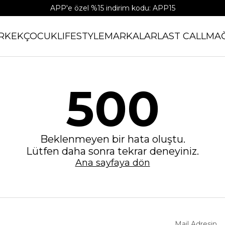
APP'e özel %15 indirim kodu: APP15
RKEK
ÇOCUK
LIFESTYLE
MARKALAR
LAST CALL
MA
500
Beklenmeyen bir hata oluştu.
Lütfen daha sonra tekrar deneyiniz.
Ana sayfaya dön
Mail Adresin