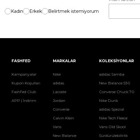
Kadın
Erkek
Belirtmek istemiyorum
FASHFED
MARKALAR
KOLEKSİYONLAR
Kampanyalar
Nike
adidas Samba
Kupon Koşulları
adidas
New Balance 530
FashFed Club
Lacoste
Converse Chuck 70
APP | İndirim
Jordan
Nike Dunk
Converse
adidas Spezial
Calvin Klein
Nike Tech Fleece
Vans
Vans Old Skool
New Balance
Sürdürülebilirlik