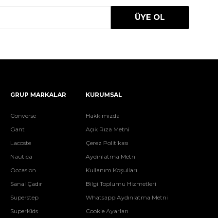
ÜYE OL
GRUP MARKALAR
KURUMSAL
Converse
Hakkımızda
Gant
Açık Rıza Metni
Lacoste
Çerez Politikası
Nautica
Aydınlatma Metni
Occasion
Kullanım Koşulları
Sanal Çadır
Bilgi Toplumu Hizmetleri
Superstep
Whatsapp Aydınlatma Metni
SuperKids
Cookie Ayarları