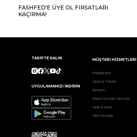
FASHFED'E ÜYE OL FIRSATLARI
KAÇIRMA!
TAKİPTE KALIN
MÜŞTERİ HİZMETLERİ
Mağazalar
Sipariş Takibi
UYGULAMAMIZI İNDİRİN
İletişim
Sıkça Sorulan Sorular
İade & İptal
Site Haritası