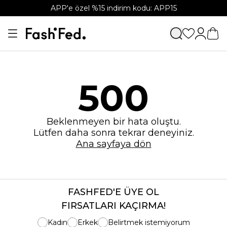
APP'e özel %15 indirim kodu: APP15
500
Beklenmeyen bir hata oluştu.
Lütfen daha sonra tekrar deneyiniz.
Ana sayfaya dön
FASHFED'E ÜYE OL
FIRSATLARI KAÇIRMA!
Kadın
Erkek
Belirtmek istemiyorum