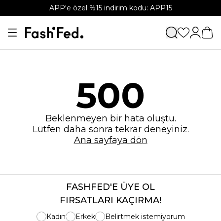
APP'e özel %15 indirim kodu: APP15
500
Beklenmeyen bir hata oluştu.
Lütfen daha sonra tekrar deneyiniz.
Ana sayfaya dön
FASHFED'E ÜYE OL
FIRSATLARI KAÇIRMA!
Kadın
Erkek
Belirtmek istemiyorum