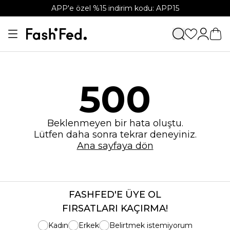
APP'e özel %15 indirim kodu: APP15
500
Beklenmeyen bir hata oluştu.
Lütfen daha sonra tekrar deneyiniz.
Ana sayfaya dön
FASHFED'E ÜYE OL
FIRSATLARI KAÇIRMA!
Kadın
Erkek
Belirtmek istemiyorum