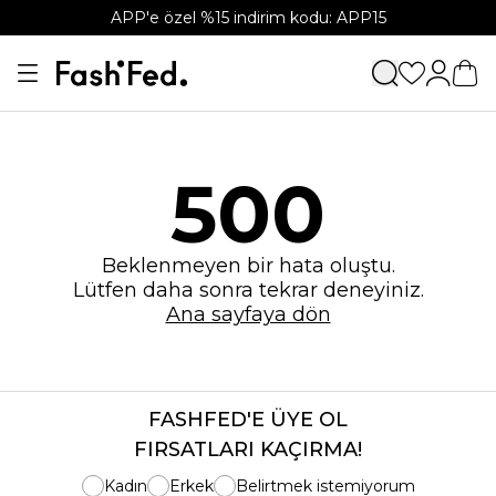
APP'e özel %15 indirim kodu: APP15
500
Beklenmeyen bir hata oluştu.
Lütfen daha sonra tekrar deneyiniz.
Ana sayfaya dön
FASHFED'E ÜYE OL
FIRSATLARI KAÇIRMA!
Kadın
Erkek
Belirtmek istemiyorum