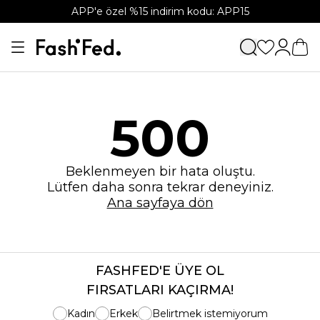
APP'e özel %15 indirim kodu: APP15
500
Beklenmeyen bir hata oluştu.
Lütfen daha sonra tekrar deneyiniz.
Ana sayfaya dön
FASHFED'E ÜYE OL
FIRSATLARI KAÇIRMA!
Kadın
Erkek
Belirtmek istemiyorum