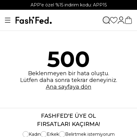
APP'e özel %15 indirim kodu: APP15
500
Beklenmeyen bir hata oluştu.
Lütfen daha sonra tekrar deneyiniz.
Ana sayfaya dön
FASHFED'E ÜYE OL
FIRSATLARI KAÇIRMA!
Kadın
Erkek
Belirtmek istemiyorum