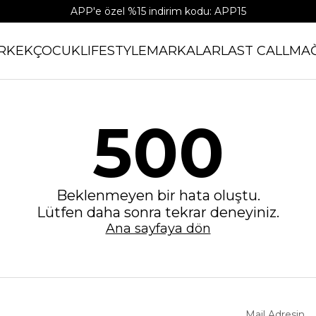
APP'e özel %15 indirim kodu: APP15
RKEK
ÇOCUK
LIFESTYLE
MARKALAR
LAST CALL
MA
500
Beklenmeyen bir hata oluştu.
Lütfen daha sonra tekrar deneyiniz.
Ana sayfaya dön
Mail Adresin