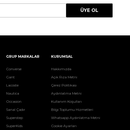
ÜYE OL
GRUP MARKALAR
KURUMSAL
Converse
Hakkımızda
Gant
Açık Rıza Metni
Lacoste
Çerez Politikası
Nautica
Aydınlatma Metni
Occasion
Kullanım Koşulları
Sanal Çadır
Bilgi Toplumu Hizmetleri
Superstep
Whatsapp Aydınlatma Metni
SuperKids
Cookie Ayarları