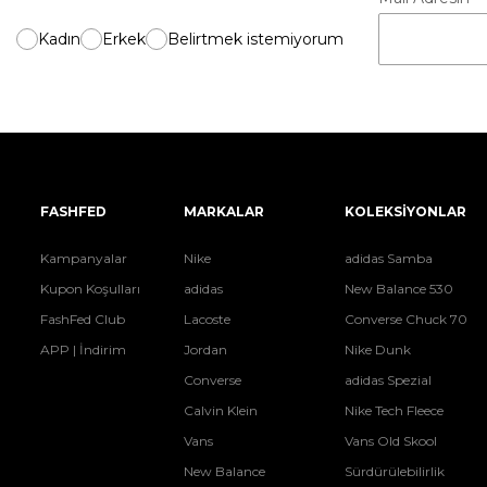
Kadın
Erkek
Belirtmek istemiyorum
FASHFED
MARKALAR
KOLEKSİYONLAR
Kampanyalar
Nike
adidas Samba
Kupon Koşulları
adidas
New Balance 530
FashFed Club
Lacoste
Converse Chuck 70
APP | İndirim
Jordan
Nike Dunk
Converse
adidas Spezial
Calvin Klein
Nike Tech Fleece
Vans
Vans Old Skool
New Balance
Sürdürülebilirlik