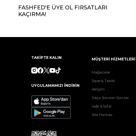
FASHFED'E ÜYE OL FIRSATLARI
KAÇIRMA!
TAKİPTE KALIN
MÜŞTERİ HİZMETLERİ
Mağazalar
Sipariş Takibi
UYGULAMAMIZI İNDİRİN
İletişim
Sıkça Sorulan Sorular
İade & İptal
Site Haritası