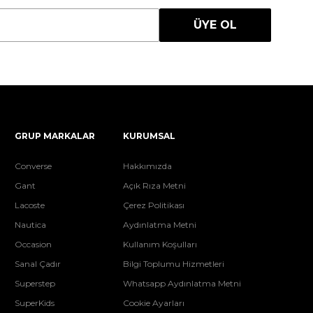
ÜYE OL
GRUP MARKALAR
KURUMSAL
Converse
Hakkımızda
Gant
Açık Rıza Metni
Lacoste
Çerez Politikası
Nautica
Aydınlatma Metni
Occasion
Kullanım Koşulları
Sanal Çadır
Bilgi Toplumu Hizmetleri
Superstep
Whatsapp Aydınlatma Metni
SuperKids
Cookie Ayarları