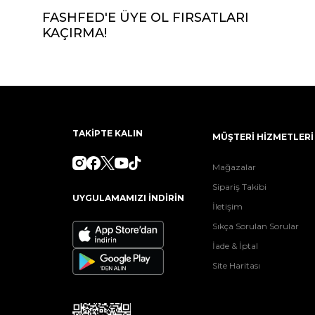
FASHFED'E ÜYE OL FIRSATLARI
KAÇIRMA!
TAKİPTE KALIN
MÜŞTERİ HİZMETLERİ
Mağazalar
Sipariş Takibi
UYGULAMAMIZI İNDİRİN
İletişim
Sıkça Sorulan Sorular
İade & İptal
Site Haritası