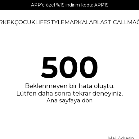
APP'e özel %15 indirim kodu: APP15
RKEK
ÇOCUK
LIFESTYLE
MARKALAR
LAST CALL
MA
500
Beklenmeyen bir hata oluştu.
Lütfen daha sonra tekrar deneyiniz.
Ana sayfaya dön
Mail Adresin