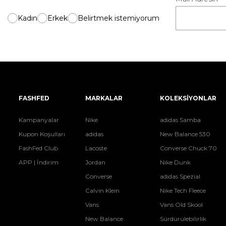
Kadın
Erkek
Belirtmek istemiyorum
FASHFED
MARKALAR
KOLEKSİYONLAR
Kampanyalar
Nike
adidas Samba
Kupon Koşulları
adidas
New Balance 530
FashFed Club
Lacoste
Converse Chuck 70
APP | İndirim
Jordan
Nike Dunk
Converse
adidas Spezial
Calvin Klein
Nike Tech Fleece
Vans
Vans Old Skool
New Balance
Sürdürülebilirlik