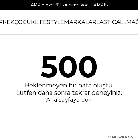
APP'e özel %15 indirim kodu: APP15
RKEK
ÇOCUK
LIFESTYLE
MARKALAR
LAST CALL
MA
500
Beklenmeyen bir hata oluştu.
Lütfen daha sonra tekrar deneyiniz.
Ana sayfaya dön
Mail Adresin