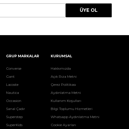
ÜYE OL
GRUP MARKALAR
KURUMSAL
Converse
Hakkımızda
Gant
Açık Rıza Metni
Lacoste
Çerez Politikası
Nautica
Aydınlatma Metni
Occasion
Kullanım Koşulları
Sanal Çadır
Bilgi Toplumu Hizmetleri
Superstep
Whatsapp Aydınlatma Metni
SuperKids
Cookie Ayarları