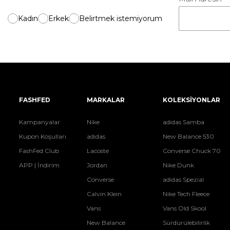
Kadın
Erkek
Belirtmek istemiyorum
FASHFED
MARKALAR
KOLEKSİYONLAR
Kampanyalar
Nike
adidas Samba
Kupon Koşulları
adidas
New Balance 530
FashFed Club
Lacoste
Converse Chuck 70
APP | İndirim
Jordan
Nike Dunk
Converse
adidas Spezial
Calvin Klein
Nike Tech Fleece
Vans
Vans Old Skool
New Balance
Sürdürülebilirlik