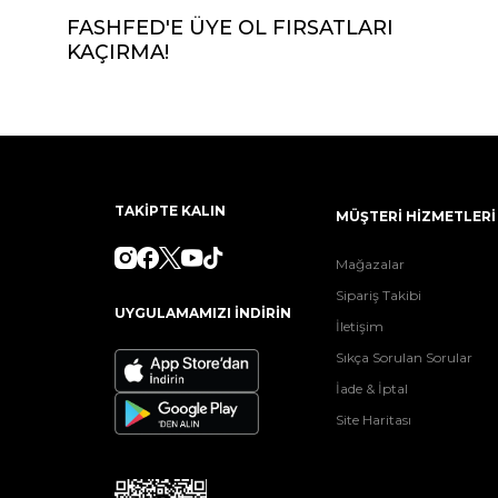
FASHFED'E ÜYE OL FIRSATLARI
KAÇIRMA!
TAKİPTE KALIN
MÜŞTERİ HİZMETLERİ
Mağazalar
Sipariş Takibi
UYGULAMAMIZI İNDİRİN
İletişim
Sıkça Sorulan Sorular
İade & İptal
Site Haritası