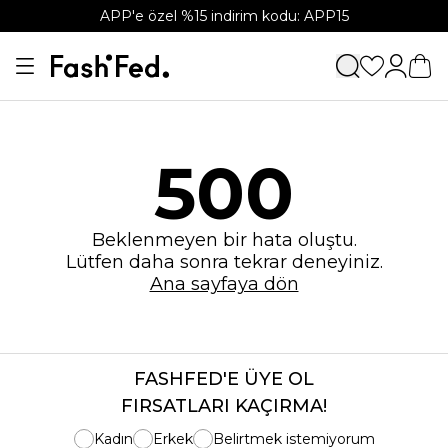
APP'e özel %15 indirim kodu: APP15
500
Beklenmeyen bir hata oluştu.
Lütfen daha sonra tekrar deneyiniz.
Ana sayfaya dön
FASHFED'E ÜYE OL
FIRSATLARI KAÇIRMA!
Kadın
Erkek
Belirtmek istemiyorum