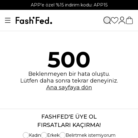
APP'e özel %15 indirim kodu: APP15
500
Beklenmeyen bir hata oluştu.
Lütfen daha sonra tekrar deneyiniz.
Ana sayfaya dön
FASHFED'E ÜYE OL
FIRSATLARI KAÇIRMA!
Kadın
Erkek
Belirtmek istemiyorum