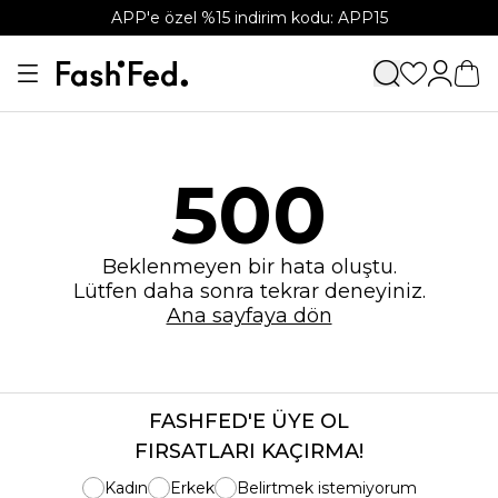
APP'e özel %15 indirim kodu: APP15
500
Beklenmeyen bir hata oluştu.
Lütfen daha sonra tekrar deneyiniz.
Ana sayfaya dön
FASHFED'E ÜYE OL
FIRSATLARI KAÇIRMA!
Kadın
Erkek
Belirtmek istemiyorum