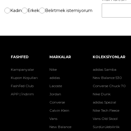
Kadın
Erkek
Belirtmek istemiyorum
FASHFED
MARKALAR
KOLEKSİYONLAR
Kampanyalar
Nike
adidas Samba
Kupon Koşulları
adidas
New Balance 530
FashFed Club
Lacoste
Converse Chuck 70
APP | İndirim
Jordan
Nike Dunk
Converse
adidas Spezial
Calvin Klein
Nike Tech Fleece
Vans
Vans Old Skool
New Balance
Sürdürülebilirlik