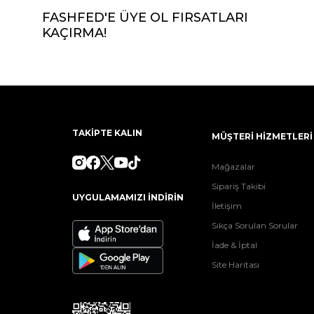
FASHFED'E ÜYE OL FIRSATLARI
KAÇIRMA!
TAKİPTE KALIN
MÜŞTERİ HİZMETLERİ
Mağazalar
Sipariş Takibi
UYGULAMAMIZI İNDİRİN
İletişim
Sıkça Sorulan Sorular
İade & İptal
Site Haritası