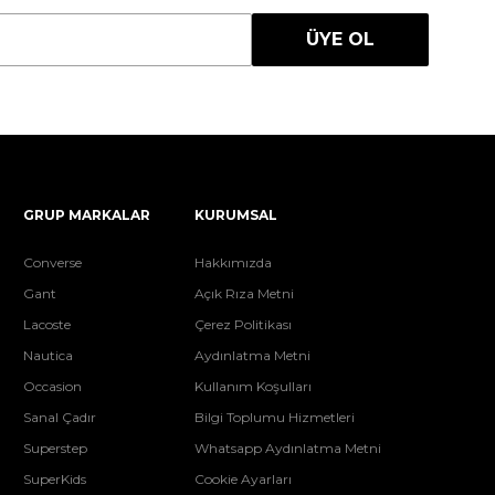
ÜYE OL
GRUP MARKALAR
KURUMSAL
Converse
Hakkımızda
Gant
Açık Rıza Metni
Lacoste
Çerez Politikası
Nautica
Aydınlatma Metni
Occasion
Kullanım Koşulları
Sanal Çadır
Bilgi Toplumu Hizmetleri
Superstep
Whatsapp Aydınlatma Metni
SuperKids
Cookie Ayarları