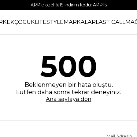
APP'e özel %15 indirim kodu: APP15
RKEK
ÇOCUK
LIFESTYLE
MARKALAR
LAST CALL
MA
500
Beklenmeyen bir hata oluştu.
Lütfen daha sonra tekrar deneyiniz.
Ana sayfaya dön
Mail Adresin