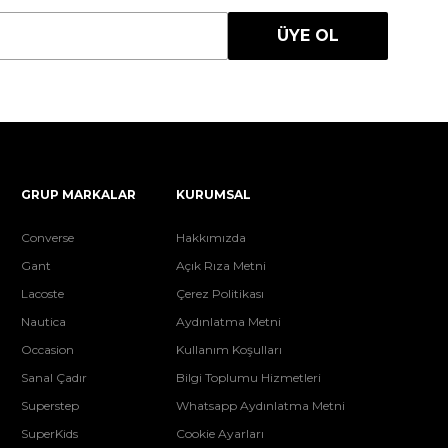
ÜYE OL
GRUP MARKALAR
KURUMSAL
Converse
Hakkımızda
Gant
Açık Rıza Metni
Lacoste
Çerez Politikası
Nautica
Aydınlatma Metni
Occasion
Kullanım Koşulları
Sanal Çadır
Bilgi Toplumu Hizmetleri
Superstep
Whatsapp Aydınlatma Metni
SuperKids
Cookie Ayarları