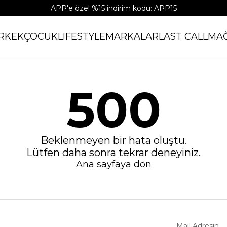
APP'e özel %15 indirim kodu: APP15
RKEK
ÇOCUK
LIFESTYLE
MARKALAR
LAST CALL
MA
500
Beklenmeyen bir hata oluştu.
Lütfen daha sonra tekrar deneyiniz.
Ana sayfaya dön
Mail Adresin