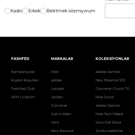
Kadın
Erkek
Belirtmek istemiyorum
FASHFED
MARKALAR
KOLEKSİYONLAR
Kampanyalar
Nike
adidas Samba
Kupon Koşulları
adidas
New Balance 530
FashFed Club
Lacoste
Converse Chuck 70
APP | İndirim
Jordan
Nike Dunk
Converse
adidas Spezial
Calvin Klein
Nike Tech Fleece
Vans
Vans Old Skool
New Balance
Sürdürülebilirlik