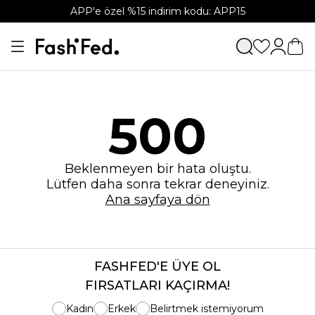
APP'e özel %15 indirim kodu: APP15
500
Beklenmeyen bir hata oluştu.
Lütfen daha sonra tekrar deneyiniz.
Ana sayfaya dön
FASHFED'E ÜYE OL
FIRSATLARI KAÇIRMA!
Kadın
Erkek
Belirtmek istemiyorum