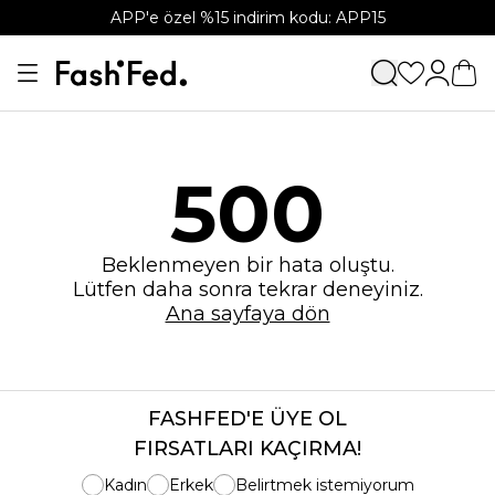
APP'e özel %15 indirim kodu: APP15
500
Beklenmeyen bir hata oluştu.
Lütfen daha sonra tekrar deneyiniz.
Ana sayfaya dön
FASHFED'E ÜYE OL
FIRSATLARI KAÇIRMA!
Kadın
Erkek
Belirtmek istemiyorum