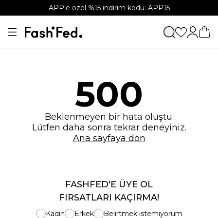
APP'e özel %15 indirim kodu: APP15
500
Beklenmeyen bir hata oluştu.
Lütfen daha sonra tekrar deneyiniz.
Ana sayfaya dön
FASHFED'E ÜYE OL
FIRSATLARI KAÇIRMA!
Kadın
Erkek
Belirtmek istemiyorum