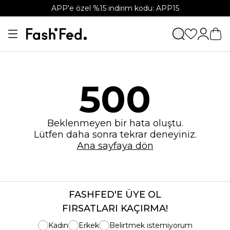
APP'e özel %15 indirim kodu: APP15
500
Beklenmeyen bir hata oluştu.
Lütfen daha sonra tekrar deneyiniz.
Ana sayfaya dön
FASHFED'E ÜYE OL
FIRSATLARI KAÇIRMA!
Kadın
Erkek
Belirtmek istemiyorum